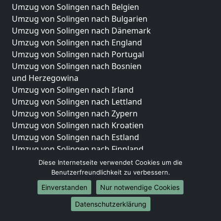
Umzug von Solingen nach Belgien
Umzug von Solingen nach Bulgarien
Umzug von Solingen nach Dänemark
Umzug von Solingen nach England
Umzug von Solingen nach Portugal
Umzug von Solingen nach Bosnien
und Herzegowina
Umzug von Solingen nach Irland
Umzug von Solingen nach Lettland
Umzug von Solingen nach Zypern
Umzug von Solingen nach Kroatien
Umzug von Solingen nach Estland
Umzug von Solingen nach Finnland
Umzug von Solingen nach Frankreich
Diese Internetseite verwendet Cookies um die
Umzug von Solingen nach Griechenland
Benutzerfreundlichkeit zu verbessern.
Umzug von Solingen nach Italien
Einverstanden
Nur notwendige Cookies
Umzug von Solingen nach Liechtenstein
Datenschutzerklärung
Umzug von Solingen nach Luxemburg
Umzug von Solingen nach Niederlande