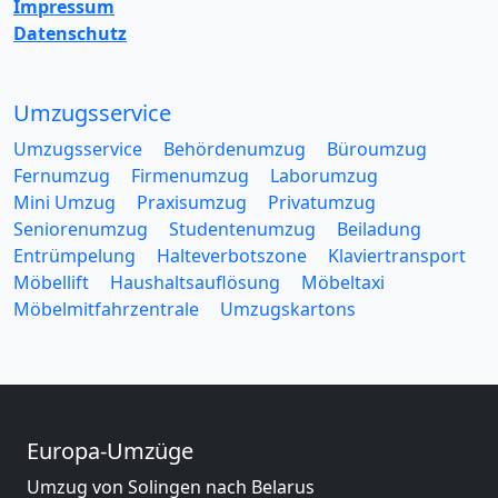
Impressum
Datenschutz
Umzugsservice
Umzugsservice
Behördenumzug
Büroumzug
Fernumzug
Firmenumzug
Laborumzug
Mini Umzug
Praxisumzug
Privatumzug
Seniorenumzug
Studentenumzug
Beiladung
Entrümpelung
Halteverbotszone
Klaviertransport
Möbellift
Haushaltsauflösung
Möbeltaxi
Möbelmitfahrzentrale
Umzugskartons
Europa-Umzüge
Umzug von Solingen nach Belarus