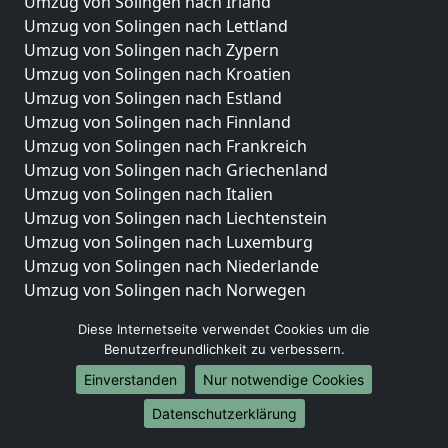
Umzug von Solingen nach Irland
Umzug von Solingen nach Lettland
Umzug von Solingen nach Zypern
Umzug von Solingen nach Kroatien
Umzug von Solingen nach Estland
Umzug von Solingen nach Finnland
Umzug von Solingen nach Frankreich
Umzug von Solingen nach Griechenland
Umzug von Solingen nach Italien
Umzug von Solingen nach Liechtenstein
Umzug von Solingen nach Luxemburg
Umzug von Solingen nach Niederlande
Umzug von Solingen nach Norwegen
Umzüge-Deutschlandweit
Diese Internetseite verwendet Cookies um die
Benutzerfreundlichkeit zu verbessern.
Umzug von Solingen nach Berlin
Einverstanden
Nur notwendige Cookies
Umzug von Solingen nach Hamburg
Umzug von Solingen nach München
Datenschutzerklärung
Umzug von Solingen nach Köln