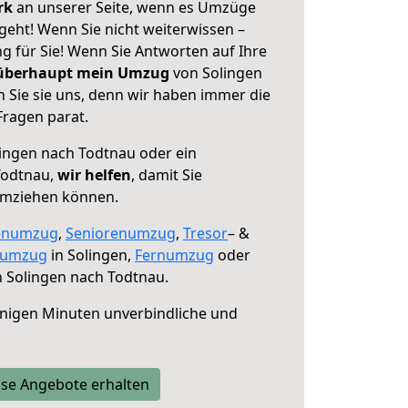
erk
an unserer Seite, wenn es Umzüge
geht! Wenn Sie nicht weiterwissen –
ng für Sie! Wenn Sie Antworten auf Ihre
 überhaupt mein Umzug
von Solingen
 Sie sie uns, denn wir haben immer die
Fragen parat.
ingen nach Todtnau oder ein
Todtnau,
wir helfen
, damit Sie
umziehen können.
enumzug
,
Seniorenumzug
,
Tresor
– &
numzug
in Solingen,
Fernumzug
oder
 Solingen nach Todtnau.
nigen Minuten unverbindliche und
se Angebote erhalten