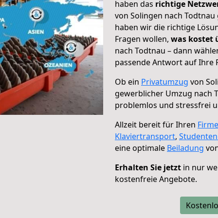
haben das
richtige Netzw
von Solingen nach Todtnau 
haben wir die richtige Lösu
Fragen wollen,
was kostet
nach Todtnau – dann wählen
passende Antwort auf Ihre 
Ob ein
Privatumzug
von Sol
gewerblicher Umzug nach 
problemlos und stressfrei 
Allzeit bereit für Ihren
Firm
Klaviertransport
,
Studente
eine optimale
Beiladung
von
Erhalten Sie jetzt
in nur we
kostenfreie Angebote.
Kostenlo