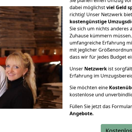
Sie planen einen Umzug vo
dabei möglichst
viel Geld 
richtig! Unser Netzwerk bi
kostengünstige Umzugsdi
Sie sich um nichts anderes 
Zuhause kümmern müssen. W
umfangreiche Erfahrung mi
mit jeglicher Größenordnun
dass wir für jedes Budget 
Unser
Netzwerk
ist sorgfäl
Erfahrung im Umzugsberei
Sie möchten eine
Kostenüb
kostenlose und unverbindli
Füllen Sie jetzt das Formula
Angebote.
Kostenlos