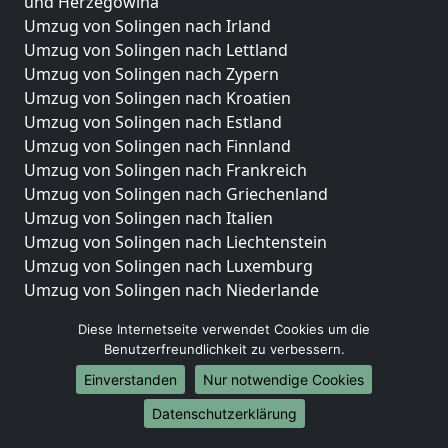
und Herzegowina
Umzug von Solingen nach Irland
Umzug von Solingen nach Lettland
Umzug von Solingen nach Zypern
Umzug von Solingen nach Kroatien
Umzug von Solingen nach Estland
Umzug von Solingen nach Finnland
Umzug von Solingen nach Frankreich
Umzug von Solingen nach Griechenland
Umzug von Solingen nach Italien
Umzug von Solingen nach Liechtenstein
Umzug von Solingen nach Luxemburg
Umzug von Solingen nach Niederlande
Umzug von Solingen nach Norwegen
Diese Internetseite verwendet Cookies um die
Umzüge-Deutschlandweit
Benutzerfreundlichkeit zu verbessern.
Einverstanden
Nur notwendige Cookies
Umzug von Solingen nach Berlin
Umzug von Solingen nach Hamburg
Datenschutzerklärung
Umzug von Solingen nach München