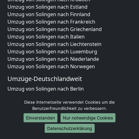
Umzug von Solingen nach Estland
Umzug von Solingen nach Finnland
Umzug von Solingen nach Frankreich
Umzug von Solingen nach Griechenland
Umzug von Solingen nach Italien
Umzug von Solingen nach Liechtenstein
Umzug von Solingen nach Luxemburg
Umzug von Solingen nach Niederlande
Umzug von Solingen nach Norwegen
Umzüge-Deutschlandweit
Umzug von Solingen nach Berlin
Umzug von Solingen nach Hamburg
Diese Internetseite verwendet Cookies um die
Umzug von Solingen nach München
Benutzerfreundlichkeit zu verbessern.
Umzug von Solingen nach Köln
Umzug von Solingen nach Frankfurt am Main
Einverstanden
Nur notwendige Cookies
Umzug von Solingen nach Stuttgart
Datenschutzerklärung
Umzug von Solingen nach Düsseldorf