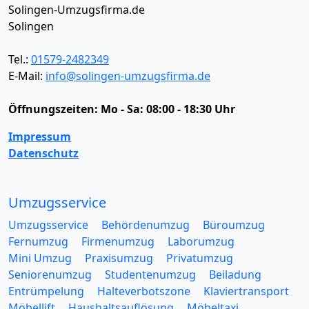
Solingen-Umzugsfirma.de
Solingen
Tel.:
01579-2482349
E-Mail:
info@solingen-umzugsfirma.de
Öffnungszeiten:
Mo - Sa: 08:00 - 18:30 Uhr
Impressum
Datenschutz
Umzugsservice
Umzugsservice
Behördenumzug
Büroumzug
Fernumzug
Firmenumzug
Laborumzug
Mini Umzug
Praxisumzug
Privatumzug
Seniorenumzug
Studentenumzug
Beiladung
Entrümpelung
Halteverbotszone
Klaviertransport
Möbellift
Haushaltsauflösung
Möbeltaxi