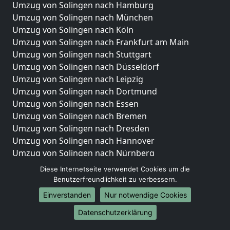
Umzug von Solingen nach Hamburg
Umzug von Solingen nach München
Umzug von Solingen nach Köln
Umzug von Solingen nach Frankfurt am Main
Umzug von Solingen nach Stuttgart
Umzug von Solingen nach Düsseldorf
Umzug von Solingen nach Leipzig
Umzug von Solingen nach Dortmund
Umzug von Solingen nach Essen
Umzug von Solingen nach Bremen
Umzug von Solingen nach Dresden
Umzug von Solingen nach Hannover
Umzug von Solingen nach Nürnberg
Umzug von Solingen nach Duisburg
Diese Internetseite verwendet Cookies um die
Umzug von Solingen nach Bochum
Benutzerfreundlichkeit zu verbessern.
Umzug von Solingen nach Wuppertal
Einverstanden
Nur notwendige Cookies
Umzug von Solingen nach Bielefeld
Datenschutzerklärung
Umzug von Solingen nach Bonn
Umzug von Solingen nach Münster