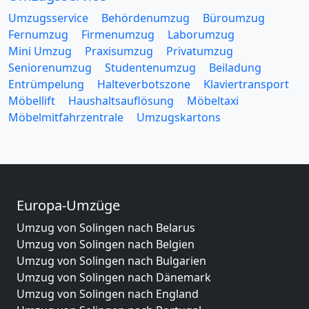
Umzugsservice
Behördenumzug
Büroumzug
Fernumzug
Firmenumzug
Laborumzug
Mini Umzug
Praxisumzug
Privatumzug
Seniorenumzug
Studentenumzug
Beiladung
Entrümpelung
Halteverbotszone
Klaviertransport
Möbellift
Haushaltsauflösung
Möbeltaxi
Möbelmitfahrzentrale
Umzugskartons
Europa-Umzüge
Umzug von Solingen nach Belarus
Umzug von Solingen nach Belgien
Umzug von Solingen nach Bulgarien
Umzug von Solingen nach Dänemark
Umzug von Solingen nach England