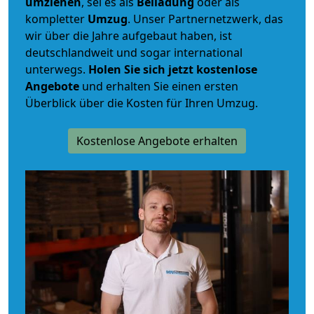
umziehen
, sei es als
Beiladung
oder als
kompletter
Umzug
. Unser Partnernetzwerk, das
wir über die Jahre aufgebaut haben, ist
deutschlandweit und sogar international
unterwegs.
Holen Sie sich jetzt kostenlose
Angebote
und erhalten Sie einen ersten
Überblick über die Kosten für Ihren Umzug.
Kostenlose Angebote erhalten