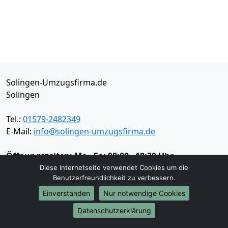
Solingen-Umzugsfirma.de
Solingen
Tel.:
01579-2482349
E-Mail:
info@solingen-umzugsfirma.de
Öffnungszeiten:
Mo - Sa: 08:00 - 18:30 Uhr
Diese Internetseite verwendet Cookies um die
Impressum
Benutzerfreundlichkeit zu verbessern.
Datenschutz
Einverstanden
Nur notwendige Cookies
Datenschutzerklärung
Umzugsservice