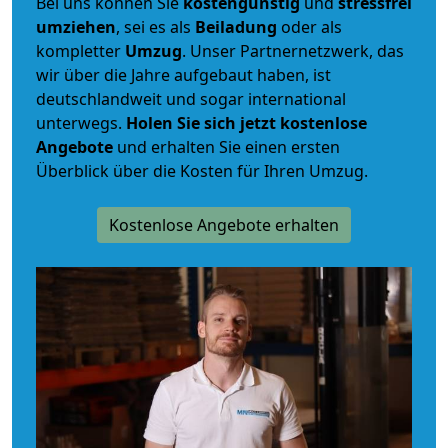
Bei uns können Sie
kostengünstig
und
stressfrei
umziehen
, sei es als
Beiladung
oder als
kompletter
Umzug
. Unser Partnernetzwerk, das
wir über die Jahre aufgebaut haben, ist
deutschlandweit und sogar international
unterwegs.
Holen Sie sich jetzt kostenlose
Angebote
und erhalten Sie einen ersten
Überblick über die Kosten für Ihren Umzug.
Kostenlose Angebote erhalten