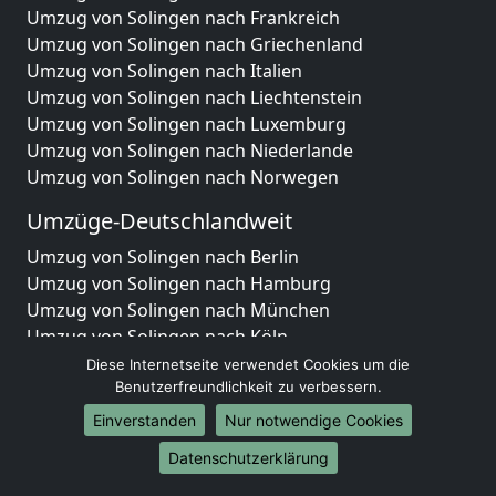
Umzug von Solingen nach Frankreich
Umzug von Solingen nach Griechenland
Umzug von Solingen nach Italien
Umzug von Solingen nach Liechtenstein
Umzug von Solingen nach Luxemburg
Umzug von Solingen nach Niederlande
Umzug von Solingen nach Norwegen
Umzüge-Deutschlandweit
Umzug von Solingen nach Berlin
Umzug von Solingen nach Hamburg
Umzug von Solingen nach München
Umzug von Solingen nach Köln
Umzug von Solingen nach Frankfurt am Main
Diese Internetseite verwendet Cookies um die
Umzug von Solingen nach Stuttgart
Benutzerfreundlichkeit zu verbessern.
Umzug von Solingen nach Düsseldorf
Einverstanden
Nur notwendige Cookies
Umzug von Solingen nach Leipzig
Datenschutzerklärung
Umzug von Solingen nach Dortmund
Umzug von Solingen nach Essen