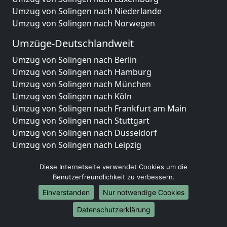
Umzug von Solingen nach Niederlande
Umzug von Solingen nach Norwegen
Umzüge-Deutschlandweit
Umzug von Solingen nach Berlin
Umzug von Solingen nach Hamburg
Umzug von Solingen nach München
Umzug von Solingen nach Köln
Umzug von Solingen nach Frankfurt am Main
Umzug von Solingen nach Stuttgart
Umzug von Solingen nach Düsseldorf
Umzug von Solingen nach Leipzig
Umzug von Solingen nach Dortmund
Diese Internetseite verwendet Cookies um die
Umzug von Solingen nach Essen
Benutzerfreundlichkeit zu verbessern.
Umzug von Solingen nach Bremen
Umzug von Solingen nach Dresden
Einverstanden
Nur notwendige Cookies
Umzug von Solingen nach Hannover
Datenschutzerklärung
Umzug von Solingen nach Nürnberg