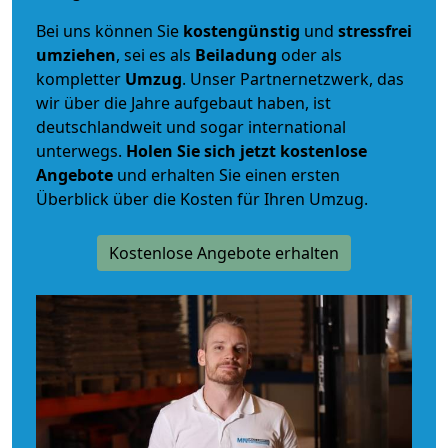
Bei uns können Sie
kostengünstig
und
stressfrei
umziehen
, sei es als
Beiladung
oder als
kompletter
Umzug
. Unser Partnernetzwerk, das
wir über die Jahre aufgebaut haben, ist
deutschlandweit und sogar international
unterwegs.
Holen Sie sich jetzt kostenlose
Angebote
und erhalten Sie einen ersten
Überblick über die Kosten für Ihren Umzug.
Kostenlose Angebote erhalten