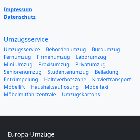
Impressum
Datenschutz
Umzugsservice
Umzugsservice
Behördenumzug
Büroumzug
Fernumzug
Firmenumzug
Laborumzug
Mini Umzug
Praxisumzug
Privatumzug
Seniorenumzug
Studentenumzug
Beiladung
Entrümpelung
Halteverbotszone
Klaviertransport
Möbellift
Haushaltsauflösung
Möbeltaxi
Möbelmitfahrzentrale
Umzugskartons
Europa-Umzüge