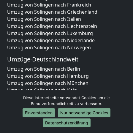
Umzug von Solingen nach Frankreich
Umzug von Solingen nach Griechenland
Umzug von Solingen nach Italien
Umzug von Solingen nach Liechtenstein
Umzug von Solingen nach Luxemburg
Umzug von Solingen nach Niederlande
Umzug von Solingen nach Norwegen
Umzüge-Deutschlandweit
Umzug von Solingen nach Berlin
Umzug von Solingen nach Hamburg
Umzug von Solingen nach München
Umzug von Solingen nach Köln
Umzug von Solingen nach Frankfurt am Main
Diese Internetseite verwendet Cookies um die
Umzug von Solingen nach Stuttgart
Benutzerfreundlichkeit zu verbessern.
Umzug von Solingen nach Düsseldorf
Einverstanden
Nur notwendige Cookies
Umzug von Solingen nach Leipzig
Datenschutzerklärung
Umzug von Solingen nach Dortmund
Umzug von Solingen nach Essen