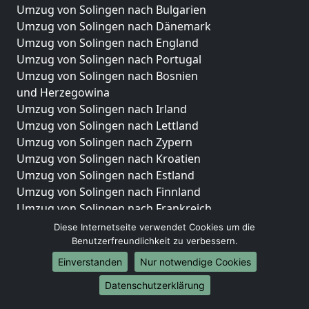
Umzug von Solingen nach Bulgarien
Umzug von Solingen nach Dänemark
Umzug von Solingen nach England
Umzug von Solingen nach Portugal
Umzug von Solingen nach Bosnien
und Herzegowina
Umzug von Solingen nach Irland
Umzug von Solingen nach Lettland
Umzug von Solingen nach Zypern
Umzug von Solingen nach Kroatien
Umzug von Solingen nach Estland
Umzug von Solingen nach Finnland
Umzug von Solingen nach Frankreich
Umzug von Solingen nach Griechenland
Diese Internetseite verwendet Cookies um die
Umzug von Solingen nach Italien
Benutzerfreundlichkeit zu verbessern.
Umzug von Solingen nach Liechtenstein
Einverstanden
Nur notwendige Cookies
Umzug von Solingen nach Luxemburg
Datenschutzerklärung
Umzug von Solingen nach Niederlande
Umzug von Solingen nach Norwegen