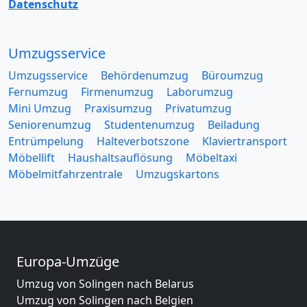
Datenschutz
Umzugsservice
Umzugsservice
Behördenumzug
Büroumzug
Fernumzug
Firmenumzug
Laborumzug
Mini Umzug
Praxisumzug
Privatumzug
Seniorenumzug
Studentenumzug
Beiladung
Entrümpelung
Halteverbotszone
Klaviertransport
Möbellift
Haushaltsauflösung
Möbeltaxi
Möbelmitfahrzentrale
Umzugskartons
Europa-Umzüge
Umzug von Solingen nach Belarus
Umzug von Solingen nach Belgien