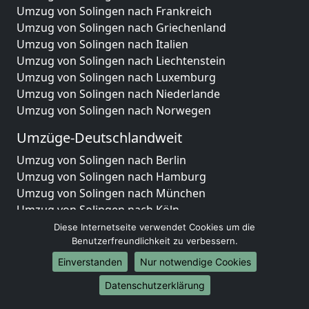
Umzug von Solingen nach Frankreich
Umzug von Solingen nach Griechenland
Umzug von Solingen nach Italien
Umzug von Solingen nach Liechtenstein
Umzug von Solingen nach Luxemburg
Umzug von Solingen nach Niederlande
Umzug von Solingen nach Norwegen
Umzüge-Deutschlandweit
Umzug von Solingen nach Berlin
Umzug von Solingen nach Hamburg
Umzug von Solingen nach München
Umzug von Solingen nach Köln
Umzug von Solingen nach Frankfurt am Main
Diese Internetseite verwendet Cookies um die
Umzug von Solingen nach Stuttgart
Benutzerfreundlichkeit zu verbessern.
Umzug von Solingen nach Düsseldorf
Einverstanden
Nur notwendige Cookies
Umzug von Solingen nach Leipzig
Datenschutzerklärung
Umzug von Solingen nach Dortmund
Umzug von Solingen nach Essen