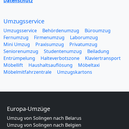
Datenschutz
Umzugsservice
Umzugsservice
Behördenumzug
Büroumzug
Fernumzug
Firmenumzug
Laborumzug
Mini Umzug
Praxisumzug
Privatumzug
Seniorenumzug
Studentenumzug
Beiladung
Entrümpelung
Halteverbotszone
Klaviertransport
Möbellift
Haushaltsauflösung
Möbeltaxi
Möbelmitfahrzentrale
Umzugskartons
Europa-Umzüge
Umzug von Solingen nach Belarus
Umzug von Solingen nach Belgien