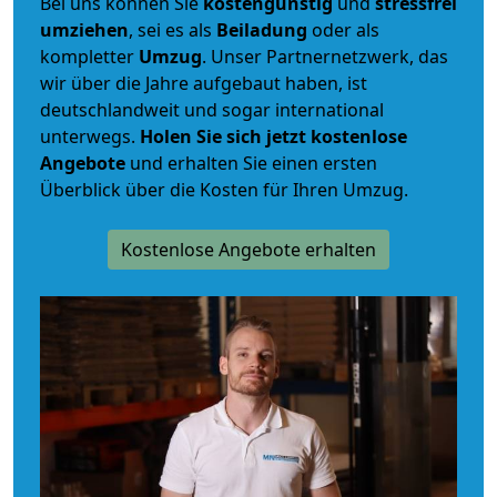
Bei uns können Sie
kostengünstig
und
stressfrei
umziehen
, sei es als
Beiladung
oder als
kompletter
Umzug
. Unser Partnernetzwerk, das
wir über die Jahre aufgebaut haben, ist
deutschlandweit und sogar international
unterwegs.
Holen Sie sich jetzt kostenlose
Angebote
und erhalten Sie einen ersten
Überblick über die Kosten für Ihren Umzug.
Kostenlose Angebote erhalten