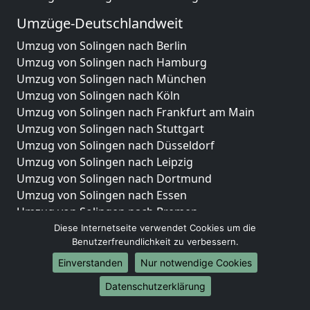
Umzüge-Deutschlandweit
Umzug von Solingen nach Berlin
Umzug von Solingen nach Hamburg
Umzug von Solingen nach München
Umzug von Solingen nach Köln
Umzug von Solingen nach Frankfurt am Main
Umzug von Solingen nach Stuttgart
Umzug von Solingen nach Düsseldorf
Umzug von Solingen nach Leipzig
Umzug von Solingen nach Dortmund
Umzug von Solingen nach Essen
Umzug von Solingen nach Bremen
Umzug von Solingen nach Dresden
Diese Internetseite verwendet Cookies um die
Benutzerfreundlichkeit zu verbessern.
Umzug von Solingen nach Hannover
Umzug von Solingen nach Nürnberg
Einverstanden
Nur notwendige Cookies
Umzug von Solingen nach Duisburg
Datenschutzerklärung
Umzug von Solingen nach Bochum