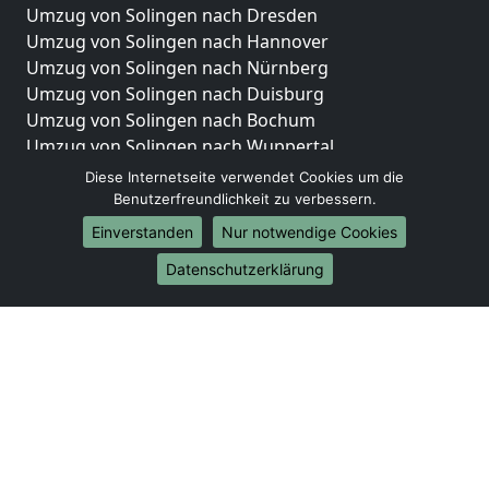
Umzug von Solingen nach Dresden
Umzug von Solingen nach Hannover
Umzug von Solingen nach Nürnberg
Umzug von Solingen nach Duisburg
Umzug von Solingen nach Bochum
Umzug von Solingen nach Wuppertal
Umzug von Solingen nach Bielefeld
Diese Internetseite verwendet Cookies um die
Umzug von Solingen nach Bonn
Benutzerfreundlichkeit zu verbessern.
Umzug von Solingen nach Münster
Einverstanden
Nur notwendige Cookies
Internationale-Umzüge
Datenschutzerklärung
Umzug von Solingen nach Brasilien
Umzug von Solingen nach Brunei Darussalam
Umzug von Solingen nach Burkina Faso
Umzug von Solingen nach Burundi
Umzug von Solingen nach Chile
Umzug von Solingen nach China
Umzug von Solingen nach Cookinseln
Umzug von Solingen nach Costa Rica