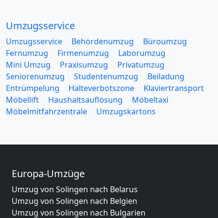
Umzugsservice
Umzugsservice
Behördenumzug
Büroumzug
Fernumzug
Firmenumzug
Laborumzug
Mini Umzug
Praxisumzug
Privatumzug
Seniorenumzug
Studentenumzug
Beiladung
Entrümpelung
Halteverbotszone
Klaviertransport
Möbellift
Haushaltsauflösung
Möbeltaxi
Möbelmitfahrzentrale
Umzugskartons
Europa-Umzüge
Umzug von Solingen nach Belarus
Umzug von Solingen nach Belgien
Umzug von Solingen nach Bulgarien