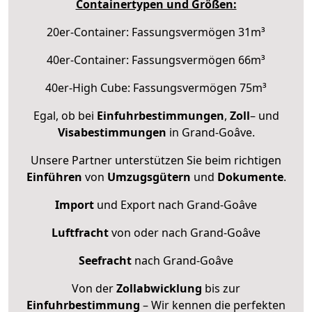
Containertypen und Größen:
20er-Container: Fassungsvermögen 31m³
40er-Container: Fassungsvermögen 66m³
40er-High Cube: Fassungsvermögen 75m³
Egal, ob bei
Einfuhrbestimmungen
,
Zoll
– und
Visabestimmungen
in Grand-Goâve.
Unsere Partner unterstützen Sie beim richtigen
Einführen
von
Umzugsgütern
und
Dokumente
.
Import
und Export nach Grand-Goâve
Luftfracht
von oder nach Grand-Goâve
Seefracht
nach Grand-Goâve
Von der
Zollabwicklung
bis zur
Einfuhrbestimmung
– Wir kennen die perfekten