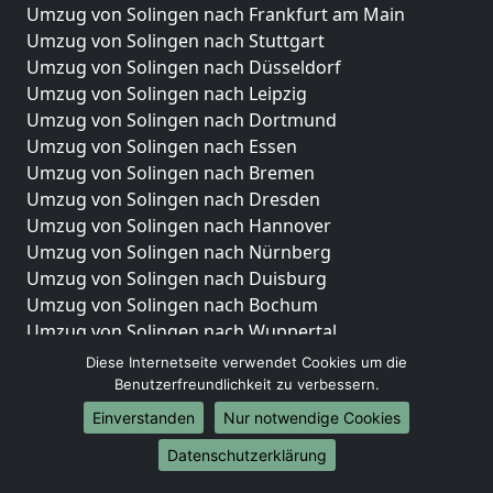
Umzug von Solingen nach Frankfurt am Main
Umzug von Solingen nach Stuttgart
Umzug von Solingen nach Düsseldorf
Umzug von Solingen nach Leipzig
Umzug von Solingen nach Dortmund
Umzug von Solingen nach Essen
Umzug von Solingen nach Bremen
Umzug von Solingen nach Dresden
Umzug von Solingen nach Hannover
Umzug von Solingen nach Nürnberg
Umzug von Solingen nach Duisburg
Umzug von Solingen nach Bochum
Umzug von Solingen nach Wuppertal
Umzug von Solingen nach Bielefeld
Diese Internetseite verwendet Cookies um die
Umzug von Solingen nach Bonn
Benutzerfreundlichkeit zu verbessern.
Umzug von Solingen nach Münster
Einverstanden
Nur notwendige Cookies
Internationale-Umzüge
Datenschutzerklärung
Umzug von Solingen nach Brasilien