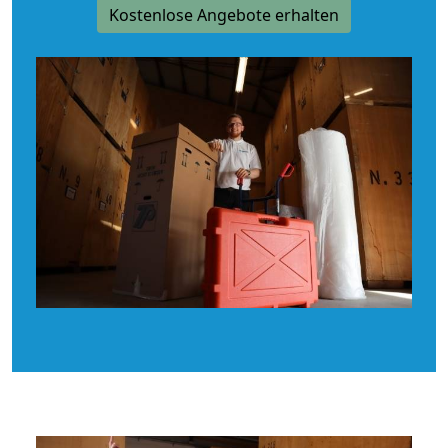
Kostenlose Angebote erhalten