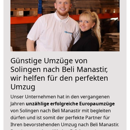
Günstige Umzüge von
Solingen nach Beli Manastir,
wir helfen für den perfekten
Umzug
Unser Unternehmen hat in den vergangenen
Jahren
unzählige erfolgreiche Europaumzüge
von Solingen nach Beli Manastir mit begleiten
dürfen und ist somit der perfekte Partner für
Ihren bevorstehenden Umzug nach Beli Manastir.