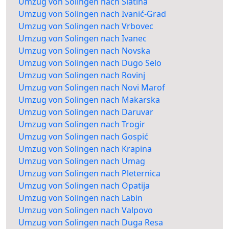
Umzug von Solingen nach Slatina
Umzug von Solingen nach Ivanić-Grad
Umzug von Solingen nach Vrbovec
Umzug von Solingen nach Ivanec
Umzug von Solingen nach Novska
Umzug von Solingen nach Dugo Selo
Umzug von Solingen nach Rovinj
Umzug von Solingen nach Novi Marof
Umzug von Solingen nach Makarska
Umzug von Solingen nach Daruvar
Umzug von Solingen nach Trogir
Umzug von Solingen nach Gospić
Umzug von Solingen nach Krapina
Umzug von Solingen nach Umag
Umzug von Solingen nach Pleternica
Umzug von Solingen nach Opatija
Umzug von Solingen nach Labin
Umzug von Solingen nach Valpovo
Umzug von Solingen nach Duga Resa