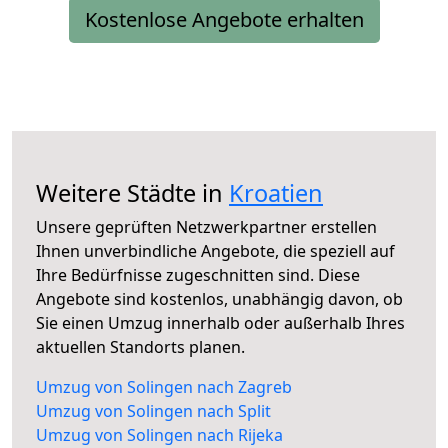
Kostenlose Angebote erhalten
Weitere Städte in
Kroatien
Unsere geprüften Netzwerkpartner erstellen
Ihnen unverbindliche Angebote, die speziell auf
Ihre Bedürfnisse zugeschnitten sind. Diese
Angebote sind kostenlos, unabhängig davon, ob
Sie einen Umzug innerhalb oder außerhalb Ihres
aktuellen Standorts planen.
Umzug von Solingen nach Zagreb
Umzug von Solingen nach Split
Umzug von Solingen nach Rijeka