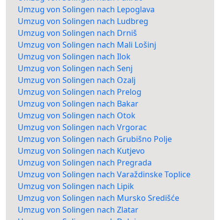
Umzug von Solingen nach Lepoglava
Umzug von Solingen nach Ludbreg
Umzug von Solingen nach Drniš
Umzug von Solingen nach Mali Lošinj
Umzug von Solingen nach Ilok
Umzug von Solingen nach Senj
Umzug von Solingen nach Ozalj
Umzug von Solingen nach Prelog
Umzug von Solingen nach Bakar
Umzug von Solingen nach Otok
Umzug von Solingen nach Vrgorac
Umzug von Solingen nach Grubišno Polje
Umzug von Solingen nach Kutjevo
Umzug von Solingen nach Pregrada
Umzug von Solingen nach Varaždinske Toplice
Umzug von Solingen nach Lipik
Umzug von Solingen nach Mursko Središće
Umzug von Solingen nach Zlatar