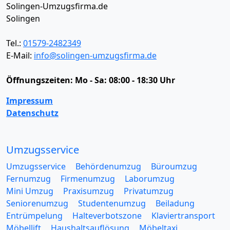
Solingen-Umzugsfirma.de
Solingen
Tel.:
01579-2482349
E-Mail:
info@solingen-umzugsfirma.de
Öffnungszeiten:
Mo - Sa: 08:00 - 18:30 Uhr
Impressum
Datenschutz
Umzugsservice
Umzugsservice
Behördenumzug
Büroumzug
Fernumzug
Firmenumzug
Laborumzug
Mini Umzug
Praxisumzug
Privatumzug
Seniorenumzug
Studentenumzug
Beiladung
Entrümpelung
Halteverbotszone
Klaviertransport
Möbellift
Haushaltsauflösung
Möbeltaxi