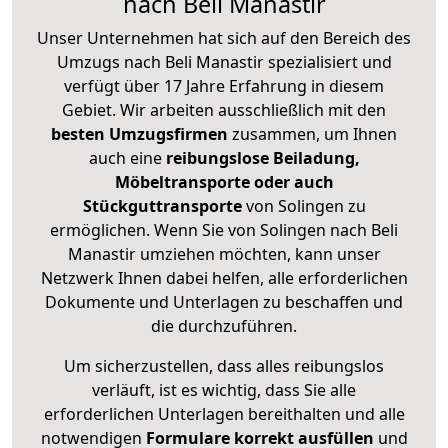
nach Beli Manastir
Unser Unternehmen hat sich auf den Bereich des
Umzugs nach Beli Manastir spezialisiert und
verfügt über 17 Jahre Erfahrung in diesem
Gebiet. Wir arbeiten ausschließlich mit den
besten Umzugsfirmen
zusammen, um Ihnen
auch eine
reibungslose Beiladung,
Möbeltransporte oder auch
Stückguttransporte
von Solingen zu
ermöglichen. Wenn Sie von Solingen nach Beli
Manastir umziehen möchten, kann unser
Netzwerk Ihnen dabei helfen, alle erforderlichen
Dokumente und Unterlagen zu beschaffen und
die durchzuführen.
Um sicherzustellen, dass alles reibungslos
verläuft, ist es wichtig, dass Sie alle
erforderlichen Unterlagen bereithalten und alle
notwendigen
Formulare
korrekt
ausfüllen
und