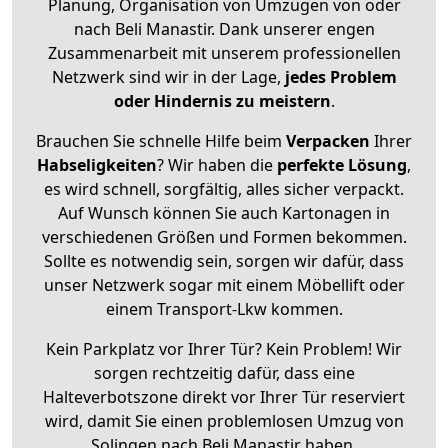
Planung, Organisation von Umzügen von oder
nach Beli Manastir. Dank unserer engen
Zusammenarbeit mit unserem professionellen
Netzwerk sind wir in der Lage,
jedes Problem
oder Hindernis zu meistern
.
Brauchen Sie schnelle Hilfe beim
Verpacken
Ihrer
Habseligkeiten
? Wir haben die
perfekte Lösung
,
es wird schnell, sorgfältig, alles sicher verpackt.
Auf Wunsch können Sie auch Kartonagen in
verschiedenen Größen und Formen bekommen.
Sollte es notwendig sein, sorgen wir dafür, dass
unser Netzwerk sogar mit einem Möbellift oder
einem Transport-Lkw kommen.
Kein Parkplatz vor Ihrer Tür? Kein Problem! Wir
sorgen rechtzeitig dafür, dass eine
Halteverbotszone direkt vor Ihrer Tür reserviert
wird, damit Sie einen problemlosen Umzug von
Solingen nach Beli Manastir haben.