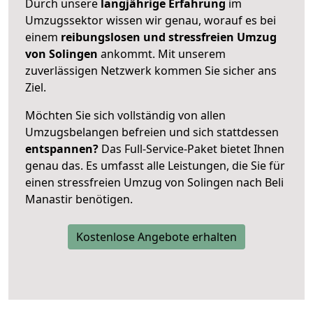
Durch unsere
langjährige Erfahrung
im
Umzugssektor wissen wir genau, worauf es bei
einem
reibungslosen und stressfreien Umzug
von Solingen
ankommt. Mit unserem
zuverlässigen Netzwerk kommen Sie sicher ans
Ziel.
Möchten Sie sich vollständig von allen
Umzugsbelangen befreien und sich stattdessen
entspannen?
Das Full-Service-Paket bietet Ihnen
genau das. Es umfasst alle Leistungen, die Sie für
einen stressfreien Umzug von Solingen nach Beli
Manastir benötigen.
Kostenlose Angebote erhalten