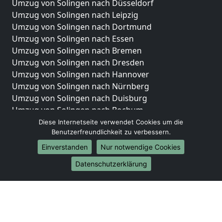
Umzug von Solingen nach Düsseldorf
Umzug von Solingen nach Leipzig
Umzug von Solingen nach Dortmund
Umzug von Solingen nach Essen
Umzug von Solingen nach Bremen
Umzug von Solingen nach Dresden
Umzug von Solingen nach Hannover
Umzug von Solingen nach Nürnberg
Umzug von Solingen nach Duisburg
Umzug von Solingen nach Bochum
Umzug von Solingen nach Wuppertal
Diese Internetseite verwendet Cookies um die
Benutzerfreundlichkeit zu verbessern.
Umzug von Solingen nach Bielefeld
Umzug von Solingen nach Bonn
Einverstanden
Nur notwendige Cookies
Umzug von Solingen nach Münster
Datenschutzerklärung
Internationale-Umzüge
Umzug von Solingen nach Brasilien
Umzug von Solingen nach Brunei Darussalam
Umzug von Solingen nach Burkina Faso