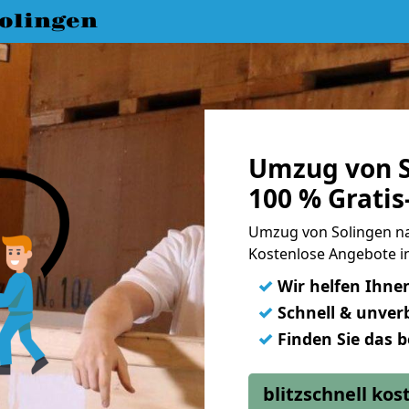
olingen
Umzug von S
100 % Grati
Umzug von Solingen n
Kostenlose Angebote i
✓
Wir helfen Ihne
✓
Schnell & unverb
✓
Finden Sie das 
blitzschnell ko