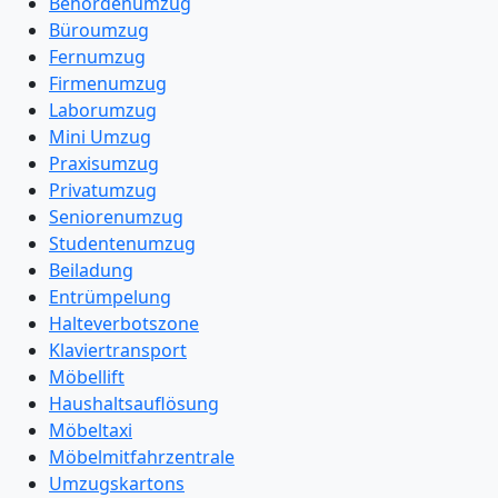
Behördenumzug
Büroumzug
Fernumzug
Firmenumzug
Laborumzug
Mini Umzug
Praxisumzug
Privatumzug
Seniorenumzug
Studentenumzug
Beiladung
Entrümpelung
Halteverbotszone
Klaviertransport
Möbellift
Haushaltsauflösung
Möbeltaxi
Möbelmitfahrzentrale
Umzugskartons