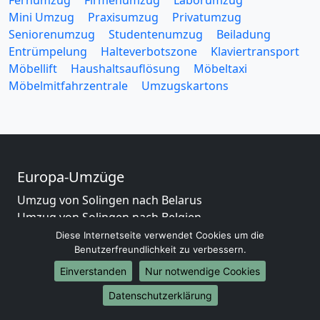
Fernumzug
Firmenumzug
Laborumzug
Mini Umzug
Praxisumzug
Privatumzug
Seniorenumzug
Studentenumzug
Beiladung
Entrümpelung
Halteverbotszone
Klaviertransport
Möbellift
Haushaltsauflösung
Möbeltaxi
Möbelmitfahrzentrale
Umzugskartons
Europa-Umzüge
Umzug von Solingen nach Belarus
Umzug von Solingen nach Belgien
Umzug von Solingen nach Bulgarien
Diese Internetseite verwendet Cookies um die
Benutzerfreundlichkeit zu verbessern.
Umzug von Solingen nach Dänemark
Umzug von Solingen nach England
Einverstanden
Nur notwendige Cookies
Umzug von Solingen nach Portugal
Datenschutzerklärung
Umzug von Solingen nach Bosnien