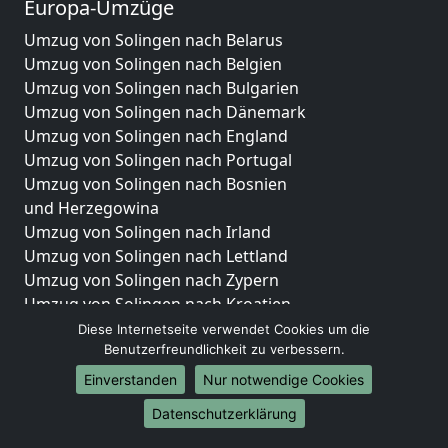
Europa-Umzüge
Umzug von Solingen nach Belarus
Umzug von Solingen nach Belgien
Umzug von Solingen nach Bulgarien
Umzug von Solingen nach Dänemark
Umzug von Solingen nach England
Umzug von Solingen nach Portugal
Umzug von Solingen nach Bosnien
und Herzegowina
Umzug von Solingen nach Irland
Umzug von Solingen nach Lettland
Umzug von Solingen nach Zypern
Umzug von Solingen nach Kroatien
Umzug von Solingen nach Estland
Diese Internetseite verwendet Cookies um die
Benutzerfreundlichkeit zu verbessern.
Umzug von Solingen nach Finnland
Umzug von Solingen nach Frankreich
Einverstanden
Nur notwendige Cookies
Umzug von Solingen nach Griechenland
Datenschutzerklärung
Umzug von Solingen nach Italien